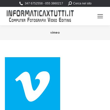
Search:
347 6752558 - 055 3860217
Cerca nel sito
vimeo
You are here: