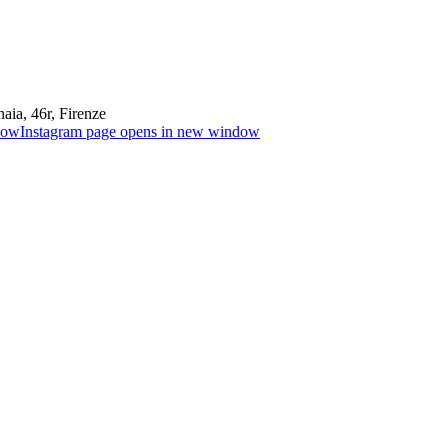
aia, 46r, Firenze
dow
Instagram page opens in new window