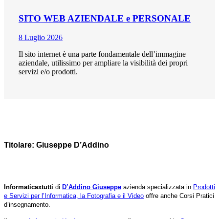
SITO WEB AZIENDALE e PERSONALE
8 Luglio 2026
Il sito internet è una parte fondamentale dell’immagine
aziendale, utilissimo per ampliare la visibilità dei propri
servizi e/o prodotti.
Titolare: Giuseppe D’Addino
Informaticaxtutti
di
D’Addino Giuseppe
azienda specializzata in
Prodotti
e Servizi per l’Informatica, la Fotografia e il Video
offre anche Corsi Pratici
d’insegnamento.