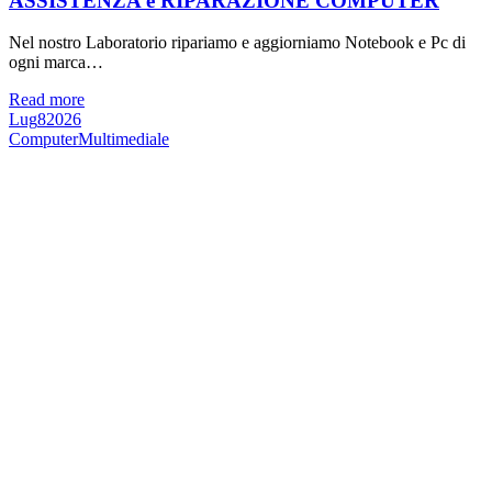
ASSISTENZA e RIPARAZIONE COMPUTER
Nel nostro Laboratorio ripariamo e aggiorniamo Notebook e Pc di
ogni marca…
Read more
Lug
8
2026
Computer
Multimediale