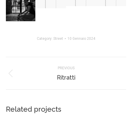
Category:
Street
10 Gennaio 2024
Project
PREVIOUS
navigation
Ritratti
Previous
project:
Related projects