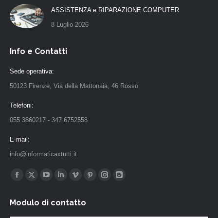
ASSISTENZA e RIPARAZIONE COMPUTER
8 Luglio 2026
Info e Contatti
Sede operativa:
50123 Firenze, Via della Mattonaia, 46 Rosso
Telefoni:
055 3860217 - 347 6752558
E-mail:
info@informaticaxtutti.it
Find us on:
Facebook
X
YouTube
Linkedin
Vimeo
Pinterest
Instagram
Blogger
page
page
page
page
page
page
page
page
Modulo di contatto
opens
opens
opens
opens
opens
opens
opens
opens