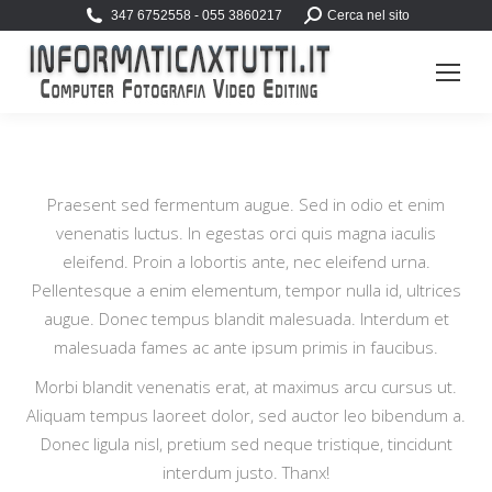
Search:
347 6752558 - 055 3860217
Cerca nel sito
Praesent sed fermentum augue. Sed in odio et enim
venenatis luctus. In egestas orci quis magna iaculis
eleifend. Proin a lobortis ante, nec eleifend urna.
Pellentesque a enim elementum, tempor nulla id, ultrices
augue. Donec tempus blandit malesuada. Interdum et
malesuada fames ac ante ipsum primis in faucibus.
Morbi blandit venenatis erat, at maximus arcu cursus ut.
Aliquam tempus laoreet dolor, sed auctor leo bibendum a.
Donec ligula nisl, pretium sed neque tristique, tincidunt
interdum justo. Thanx!