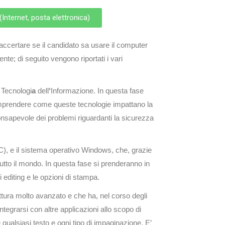
 (Internet, posta elettronica)
 accertare se il candidato sa usare il computer
ente; di seguito vengono riportati i vari
 Tecnologi
a
dell
‘
Informazione. In questa fase
comprendere come queste tecnologie impattano la
 consapevole dei problemi riguardanti la sicurezza
PC), e il sistema operativo Windows, che, grazie
tutto il mondo. In questa fase si prenderanno in
i editing e le opzioni di stampa.
ttura molto avanzato e che ha, nel corso degli
ntegrarsi con altre applicazioni allo scopo di
 qualsiasi testo e ogni tipo di impaginazione. E’