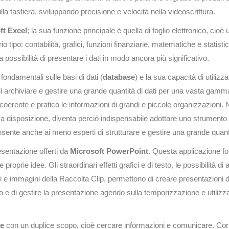
lla tastiera, sviluppando precisione e velocità nella videoscrittura.
ft Excel
; la sua funzione principale è quella di foglio elettronico, cioè
rio tipo: contabilità, grafici, funzioni finanziarie, matematiche e statis
 la possibilità di presentare i dati in modo ancora più significativo.
fondamentali sulle basi di dati (
database
) e la sua capacità di utilizza
 di archiviare e gestire una grande quantità di dati per una vasta gamma
oerente e pratico le informazioni di grandi e piccole organizzazioni. 
a disposizione, diventa perciò indispensabile adottare uno strumento 
sente anche ai meno esperti di strutturare e gestire una grande quanti
esentazione offerti da
Microsoft PowerPoint
. Questa applicazione for
prie idee. Gli straordinari effetti grafici e di testo, le possibilità di a
ti e immagini della Raccolta Clip, permettono di creare presentazioni d
ico e di gestire la presentazione agendo sulla temporizzazione e utiliz
he
con un duplice scopo, cioè cercare informazioni e comunicare. Cor