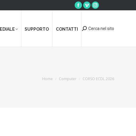
Cerca nel sito
EDIALE
SUPPORTO
CONTATTI
You are here:
Home
Computer
CORSO ECDL 2026