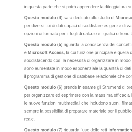
in questa parte che si potrà apprendere la diteggiatura su
Questo modulo
(
4
) sarà dedicato allo studio di
Microso
per diversi tipi di dati capaci di soddisfare esigenze di va
opzioni di formato per i fogli di calcolo e i grafici offrono
Questo modulo
(
5
) riguarda la conoscenza dei concetti 
è
Microsoft
Access
, la cui funzione principale è quella
soddisfacendo così la necessità di organizzare in modo c
sono aumentate in modo esponenziale la quantità di dati 
il programma di gestione di database relazionale che con
Questo modulo
(
6
) prende in esame gli Strumenti di pr
per organizzare ed esprimere con la massima efficacia le pro
le nuove funzioni multimediali che includono suoni, filma
sempre la possibilità di preparare materiale per il pubbl
reale.
Questo modulo
(
7
) riguarda l’uso delle
reti
informatic