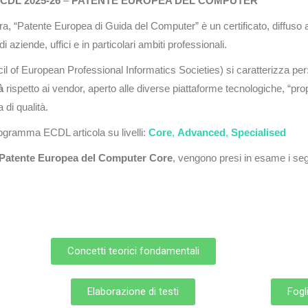
 ECDL
2025-26
–
PATENTE EUROPEA DEL COMPUTER
tera, “Patente Europea di Guida del Computer” è un certificato, diffuso a 
aziende, uffici e in particolari ambiti professionali.
l of European Professional Informatics Societies) si caratterizza per
à
rispetto ai vendor, aperto alle diverse piattaforme tecnologiche, “pro
 di qualità.
rogramma ECDL articola su livelli:
Core
,
Advanced
,
Specialised
Patente Europea del Computer Core
, vengono presi in esame i se
Concetti teorici fondamentali
Elaborazione di testi
Fogli