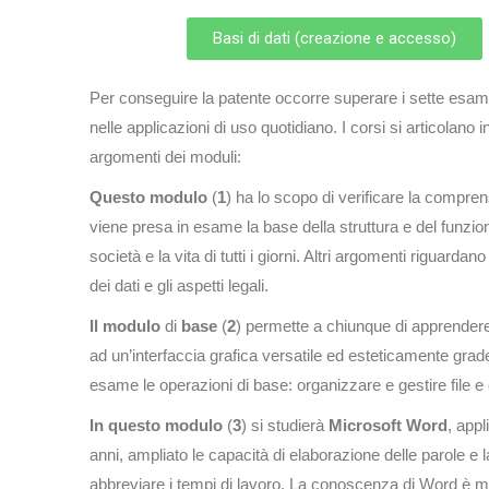
Basi di dati (creazione e accesso)
Per conseguire la patente occorre superare i sette esami p
nelle applicazioni di uso quotidiano. I corsi si articolano 
argomenti dei moduli:
Questo modulo
(
1
) ha lo scopo di verificare la compre
viene presa in esame la base della struttura e del funz
società e la vita di tutti i giorni. Altri argomenti rigua
dei dati e gli aspetti legali.
Il modulo
di
base
(
2
) permette a chiunque di apprendere 
ad un’interfaccia grafica versatile ed esteticamente grade
esame le operazioni di base: organizzare e gestire file e c
In questo modulo
(
3
) si studierà
Microsoft
Word
, app
anni, ampliato le capacità di elaborazione delle parole e l
abbreviare i tempi di lavoro. La conoscenza di Word è molto