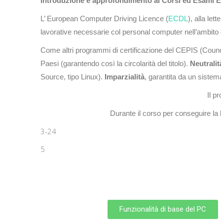
Introduzione e approfondimento ai Corsi ed Esami
L’ European Computer Driving Licence (
ECDL
), alla let
lavorative necessarie col personal computer nell’ambito di 
Come altri programmi di certificazione del CEPIS (Counci
Paesi (garantendo così la circolarità del titolo).
Neutralit
Source, tipo Linux).
Imparzialità
, garantita da un sistema
Il p
Durante il corso per conseguire la
3-24
5
Funzionalità di base del PC