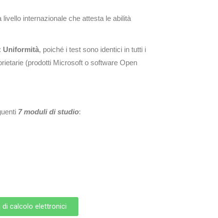
livello internazionale che attesta le abilità
:
Uniformità
, poiché i test sono identici in tutti i
prietarie (prodotti Microsoft o software Open
guenti
7 moduli di studio
:
 di calcolo elettronici