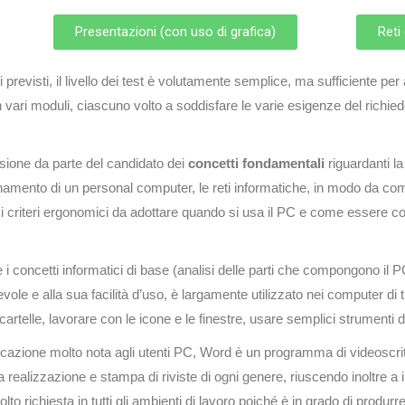
Presentazioni (con uso di grafica)
Reti
revisti, il livello dei test è volutamente semplice, ma sufficiente per
in vari moduli, ciascuno volto a soddisfare le varie esigenze del richied
nsione da parte del candidato dei
concetti
fondamentali
riguardanti la
ionamento di un personal computer, le reti informatiche, in modo da 
rdano i criteri ergonomici da adottare quando si usa il PC e come essere
i concetti informatici di base (analisi delle parti che compongono il 
vole e alla sua facilità d’uso, è largamente utilizzato nei computer di 
artelle, lavorare con le icone e le finestre, usare semplici strumenti d
licazione molto nota agli utenti PC, Word è un programma di videoscri
a realizzazione e stampa di riviste di ogni genere, riuscendo inoltre a i
 richiesta in tutti gli ambienti di lavoro poiché è in grado di produrre