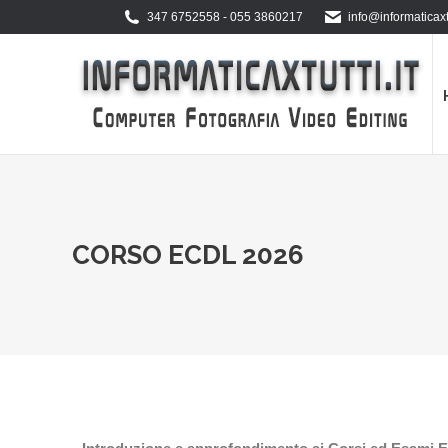
347 6752558 - 055 3860217
info@informaticaxtu
CORSO ECDL 2026