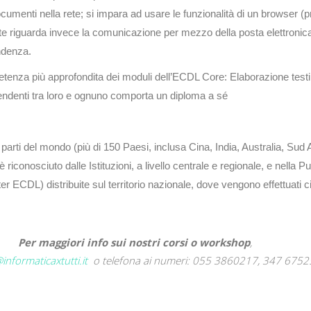
documenti nella rete; si impara ad usare le funzionalità di un browser (
e riguarda invece la comunicazione per mezzo della posta elettronica
ndenza.
etenza più approfondita dei moduli dell’ECDL Core:
Elaborazione test
ndenti tra loro e ognuno comporta un diploma a sé
arti del mondo (più di 150 Paesi, inclusa Cina, India, Australia, Sud Afr
riconosciuto dalle Istituzioni, a livello centrale e regionale, e nella
r ECDL) distribuite sul territorio nazionale, dove vengono effettuati
Per maggiori info sui nostri corsi o workshop
,
informaticaxtutti.it
o telefona ai numeri: 055 3860217,
347 6752