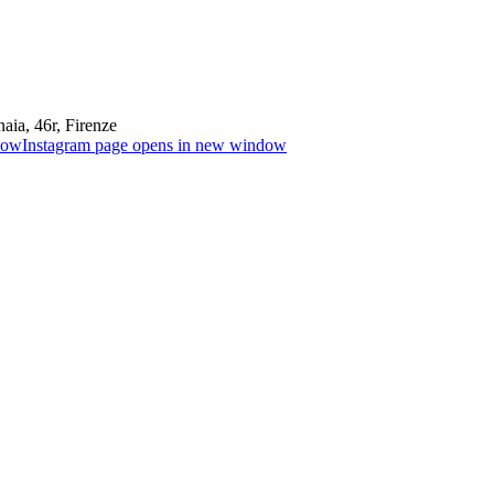
aia, 46r, Firenze
dow
Instagram page opens in new window