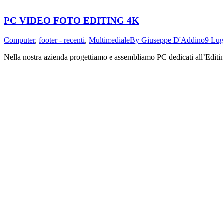
PC VIDEO FOTO EDITING 4K
Computer
,
footer - recenti
,
Multimediale
By
Giuseppe D'Addino
9 Lug
Nella nostra azienda progettiamo e assembliamo PC dedicati al