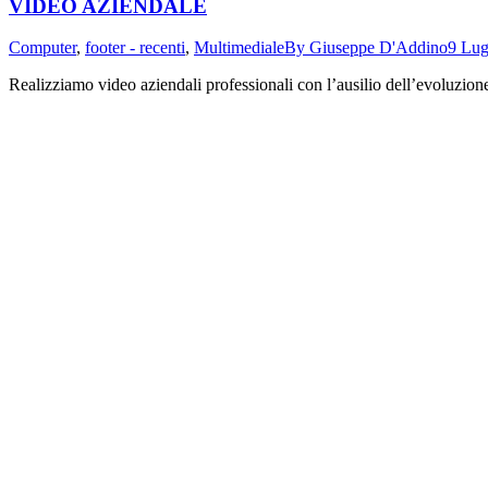
VIDEO AZIENDALE
Computer
,
footer - recenti
,
Multimediale
By
Giuseppe D'Addino
9 Lug
Realizziamo video aziendali professionali con l’ausilio dell’evoluzion