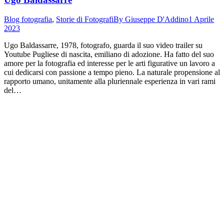
Blog fotografia
,
Storie di Fotografi
By
Giuseppe D'Addino
1 Aprile
2023
Ugo Baldassarre, 1978, fotografo, guarda il suo video trailer su
Youtube Pugliese di nascita, emiliano di adozione. Ha fatto del suo
amore per la fotografia ed interesse per le arti figurative un lavoro a
cui dedicarsi con passione a tempo pieno. La naturale propensione al
rapporto umano, unitamente alla pluriennale esperienza in vari rami
del…