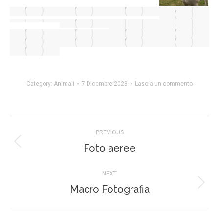
Category:
Animali
7 Dicembre 2023
Lascia un commento
Project
PREVIOUS
navigation
Foto aeree
Previous
project:
NEXT
Macro Fotografia
Next
project: