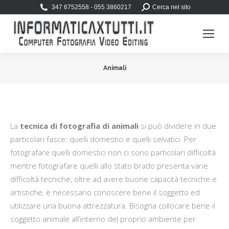
Search:
347 6752558 - 055 3860217
Cerca nel sito
Animali
You are here:
La
tecnica di fotografia di animali
si può dividere in due
particolari fasce: quelli domestici e quelli selvatici. Per
fotografare quelli domestici non ci sono particolari difficoltà
mentre fotografare quelli allo stato brado presenta varie
difficoltà tecniche, oltre ad avere buone capacità tecniche e
artistiche, è necessario conoscere bene il soggetto ed
utilizzare una buona attrezzatura. Bisogna collocare bene il
soggetto animale all’interno del proprio ambiente per