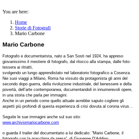
You are here:
Home
Storie di Fotografi
Mario Carbone
Mario Carbone
Fotografo e documentarista, nato a San Sosti nel 1924, ha appreso
giovanissimo il mestiere di fotografo, dal ritocco alla stampa, dalle foto-
tessera ai ritratti,
svolgendo un lungo apprendistato nel laboratorio fotografico a Cosenza.
Nei suoi viaggi a Milano, Roma ha vissuto da protagonista gli anni del
secondo dopo guerra, della rivoluzione industriale, del benessere e della
pover
tà, dell’arte contemporanea, documentandoli in innumerevoli opere,
in una storia che parla per immagini.
Anche in un periodo come quello attuale avrebbe saputo cogliere gli
aspetti più profondi di questa esperienza di crisi dovuta al corona virus…
Seguite le sue immagini anche sul suo sito:
www.archiviomariocarbone.com
o guarda il trailer del documentario a lui dedicato:
“Mario Carbone, il
fotografo con la macchina da presa”, di Giuseppe D’Addino