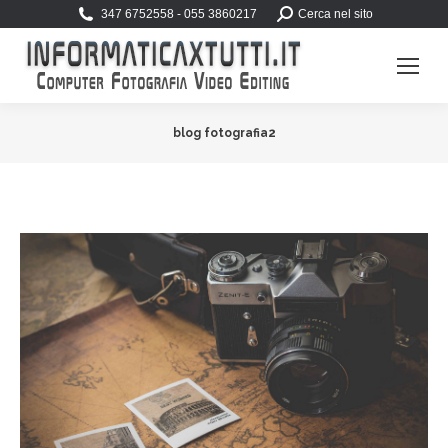
Search:
347 6752558 - 055 3860217
Cerca nel sito
blog fotografia2
You are here: