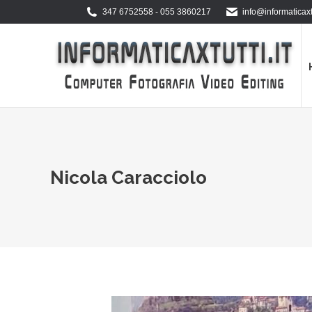
347 6752558 - 055 3860217
info@informaticaxtu
Nicola Caracciolo