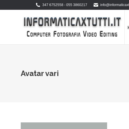
347 6752558 - 055 3860217
info@informaticaxtu
Avatar vari