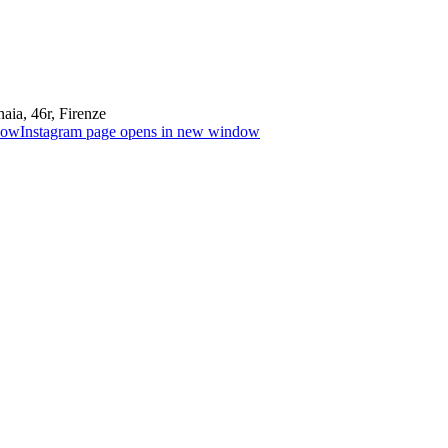
aia, 46r, Firenze
dow
Instagram page opens in new window