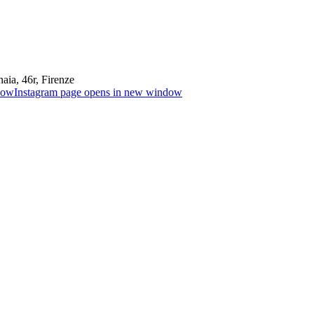
aia, 46r, Firenze
dow
Instagram page opens in new window