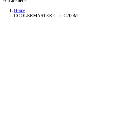
You are here:
Home
COOLERMASTER Case C700M