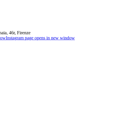
aia, 46r, Firenze
dow
Instagram page opens in new window