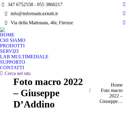
347 6752558 - 055 3860217
Faceb
info@informaticaxtutti.it
page
Vime
opens
Via della Mattonaia, 46r, Firenze
page
Insta
in
opens
page
new
HOME
in
opens
CHI SIAMO
wind
new
in
PRODOTTI
wind
SERVIZI
new
LAB MULTIMEDIALE
wind
SUPPORTO
CONTATTI
Search:
Cerca nel sito
Foto macro 2022
You are here:
Home
– Giuseppe
Foto macro
2022 –
Giuseppe…
D’Addino