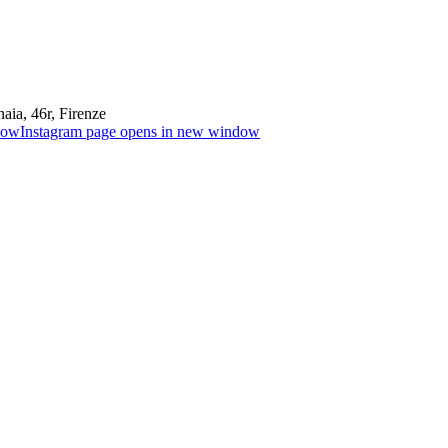
aia, 46r, Firenze
dow
Instagram page opens in new window