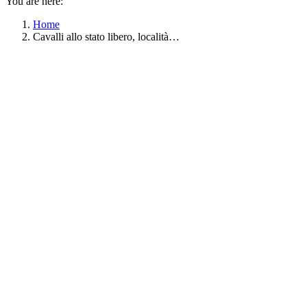
You are here:
Home
Cavalli allo stato libero, località…