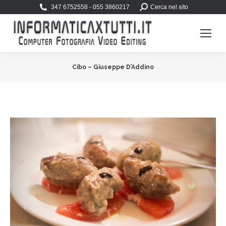
Search:
347 6752558 - 055 3860217
Cerca nel sito
Cibo – Giuseppe D’Addino
You are here: