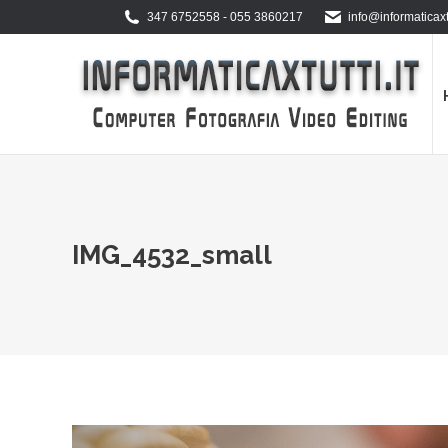
347 6752558 - 055 3860217
info@informaticaxtu
IMG_4532_small