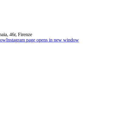
aia, 46r, Firenze
dow
Instagram page opens in new window