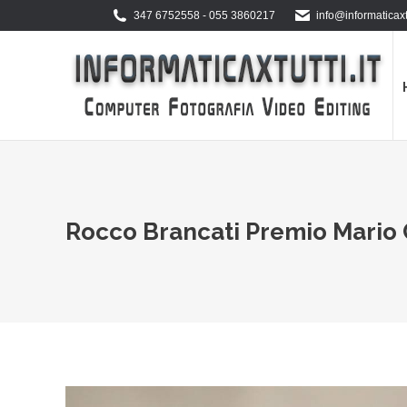
347 6752558 - 055 3860217
info@informaticaxtu
Rocco Brancati Premio Mario 