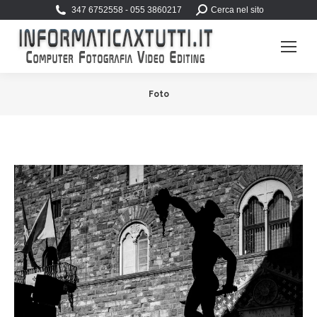
Search:
347 6752558 - 055 3860217
Cerca nel sito
Foto
You are here: