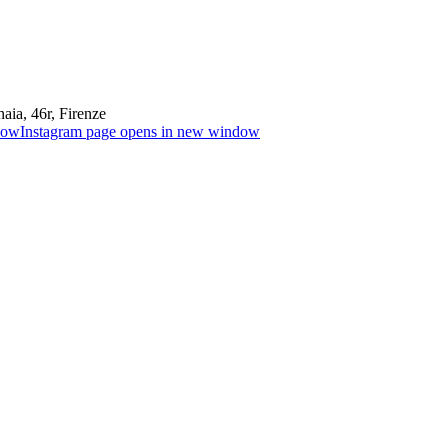
aia, 46r, Firenze
dow
Instagram page opens in new window