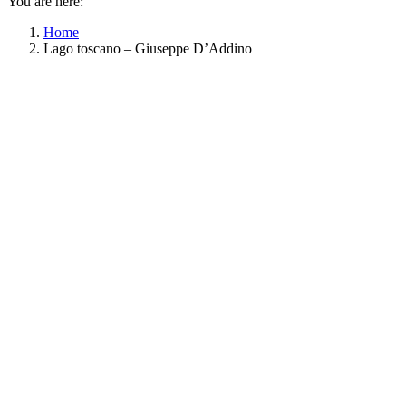
You are here:
Home
Lago toscano – Giuseppe D’Addino