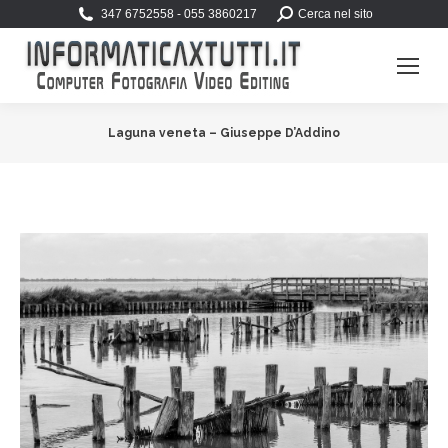
Search:
347 6752558 - 055 3860217
Cerca nel sito
Laguna veneta – Giuseppe D’Addino
You are here: