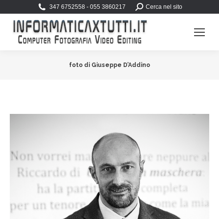
Search:
347 6752558 - 055 3860217
Cerca nel sito
foto di Giuseppe D’Addino
You are here: