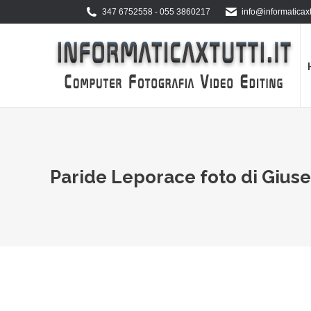
347 6752558 - 055 3860217
info@informaticaxtu
Paride Leporace foto di Gius