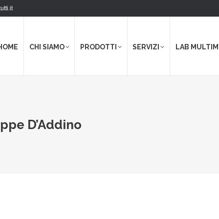
tti.it
HOME
CHI SIAMO
PRODOTTI
SERVIZI
LAB MULTIM
eppe D’Addino