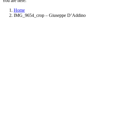
You are here:
Home
IMG_9654_crop – Giuseppe D’Addino