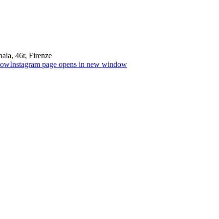
aia, 46r, Firenze
dow
Instagram page opens in new window