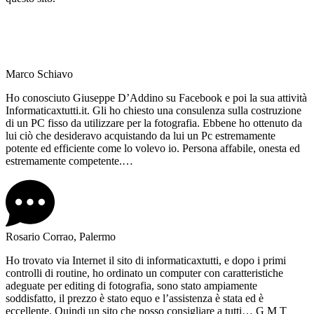
Marco Schiavo
Ho conosciuto Giuseppe D’Addino su Facebook e poi la sua attività
Informaticaxtutti.it. Gli ho chiesto una consulenza sulla costruzione
di un PC fisso da utilizzare per la fotografia. Ebbene ho ottenuto da
lui ciò che desideravo acquistando da lui un Pc estremamente
potente ed efficiente come lo volevo io. Persona affabile, onesta ed
estremamente competente.…
Rosario Corrao, Palermo
Ho trovato via Internet il sito di informaticaxtutti, e dopo i primi
controlli di routine, ho ordinato un computer con caratteristiche
adeguate per editing di fotografia, sono stato ampiamente
soddisfatto, il prezzo è stato equo e l’assistenza è stata ed è
eccellente. Quindi un sito che posso consigliare a tutti… G M T