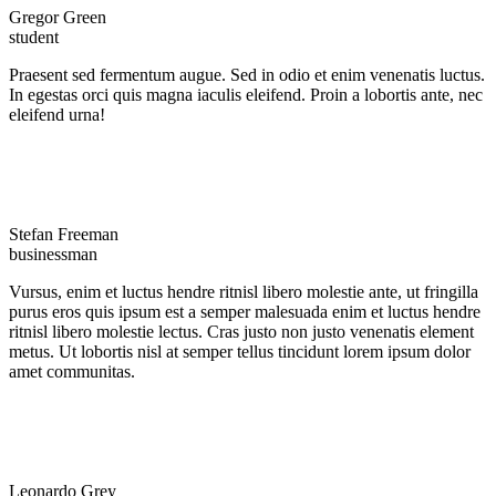
Gregor Green
student
Praesent sed fermentum augue. Sed in odio et enim venenatis luctus.
In egestas orci quis magna iaculis eleifend. Proin a lobortis ante, nec
eleifend urna!
Stefan Freeman
businessman
Vursus, enim et luctus hendre ritnisl libero molestie ante, ut fringilla
purus eros quis ipsum est a semper malesuada enim et luctus hendre
ritnisl libero molestie lectus. Cras justo non justo venenatis element
metus. Ut lobortis nisl at semper tellus tincidunt lorem ipsum dolor
amet communitas.
Leonardo Grey