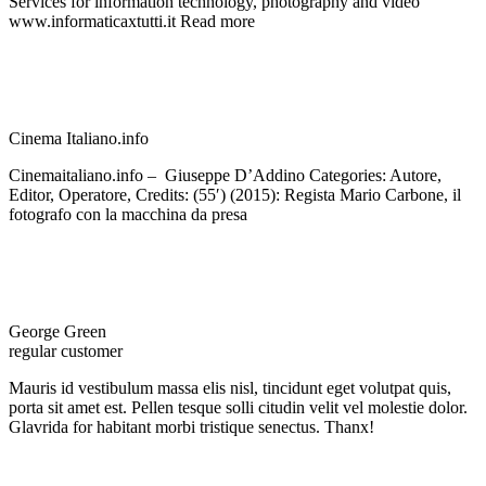
Services for information technology, photography and video
www.informaticaxtutti.it Read more
Cinema Italiano.info
Cinemaitaliano.info – Giuseppe D’Addino Categories: Autore,
Editor, Operatore, Credits: (55′) (2015): Regista Mario Carbone, il
fotografo con la macchina da presa
George Green
regular customer
Mauris id vestibulum massa elis nisl, tincidunt eget volutpat quis,
porta sit amet est. Pellen tesque solli citudin velit vel molestie dolor.
Glavrida for habitant morbi tristique senectus. Thanx!