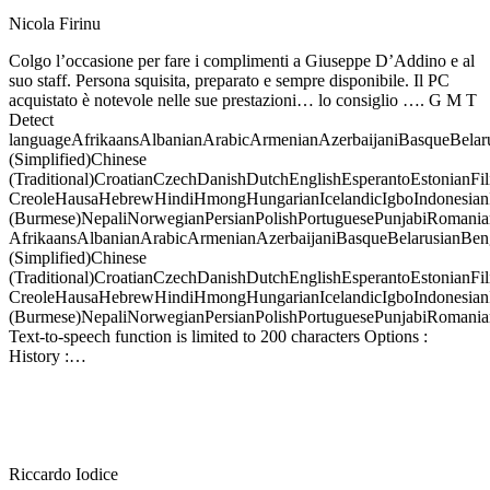
Nicola Firinu
Colgo l’occasione per fare i complimenti a Giuseppe D’Addino e al
suo staff. Persona squisita, preparato e sempre disponibile. Il PC
acquistato è notevole nelle sue prestazioni… lo consiglio …. G M T
Detect
languageAfrikaansAlbanianArabicArmenianAzerbaijaniBasqueBela
(Simplified)Chinese
(Traditional)CroatianCzechDanishDutchEnglishEsperantoEstonianFi
CreoleHausaHebrewHindiHmongHungarianIcelandicIgboIndonesian
(Burmese)NepaliNorwegianPersianPolishPortuguesePunjabiRomani
AfrikaansAlbanianArabicArmenianAzerbaijaniBasqueBelarusianBe
(Simplified)Chinese
(Traditional)CroatianCzechDanishDutchEnglishEsperantoEstonianFi
CreoleHausaHebrewHindiHmongHungarianIcelandicIgboIndonesian
(Burmese)NepaliNorwegianPersianPolishPortuguesePunjabiRomani
Text-to-speech function is limited to 200 characters Options :
History :…
Riccardo Iodice