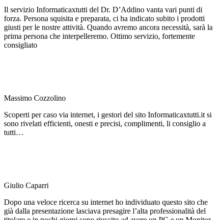
Il servizio Informaticaxtutti del Dr. D’Addino vanta vari punti di
forza. Persona squisita e preparata, ci ha indicato subito i prodotti
giusti per le nostre attività. Quando avremo ancora necessità, sarà la
prima persona che interpelleremo. Ottimo servizio, fortemente
consigliato
Massimo Cozzolino
Scoperti per caso via internet, i gestori del sito Informaticaxtutti.it si
sono rivelati efficienti, onesti e precisi, complimenti, li consiglio a
tutti…
Giulio Caparri
Dopo una veloce ricerca su internet ho individuato questo sito che
già dalla presentazione lasciava presagire l’alta professionalità del
titolare e in pochi giorni sono riuscito ad avere un PC e un Monitor