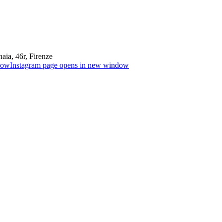
aia, 46r, Firenze
dow
Instagram page opens in new window