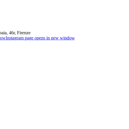
aia, 46r, Firenze
dow
Instagram page opens in new window