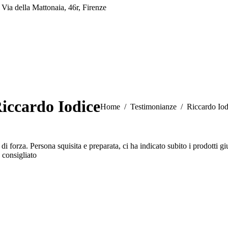
Via della Mattonaia, 46r, Firenze
iccardo Iodice
You are here:
Home
Testimonianze
Riccardo Iod
i forza. Persona squisita e preparata, ci ha indicato subito i prodotti gi
 consigliato