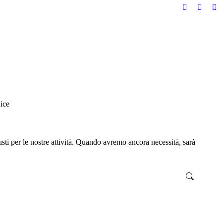
Facebook
Vimeo
In
page
page
pa
opens
opens
op
in
in
in
new
new
n
window
windo
w
ice
usti per le nostre attività. Quando avremo ancora necessità, sarà