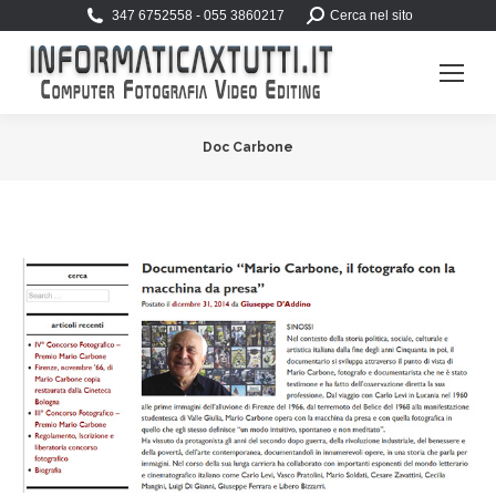
Search:
347 6752558 - 055 3860217
Cerca nel sito
Doc Carbone
You are here: