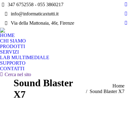
347 6752558 - 055 3860217
Faceb
info@informaticaxtutti.it
page
Vime
opens
Via della Mattonaia, 46r, Firenze
page
Insta
in
opens
page
new
HOME
in
opens
CHI SIAMO
wind
new
in
PRODOTTI
wind
SERVIZI
new
LAB MULTIMEDIALE
wind
SUPPORTO
CONTATTI
Search:
Cerca nel sito
Sound Blaster
You are here:
Home
X7
Sound Blaster X7