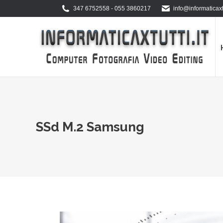
347 6752558 - 055 3860217
info@informaticaxtu
SSd M.2 Samsung