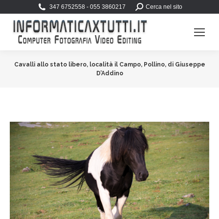
Search:
347 6752558 - 055 3860217
Cerca nel sito
Cavalli allo stato libero, località il Campo, Pollino, di Giuseppe
D’Addino
You are here: