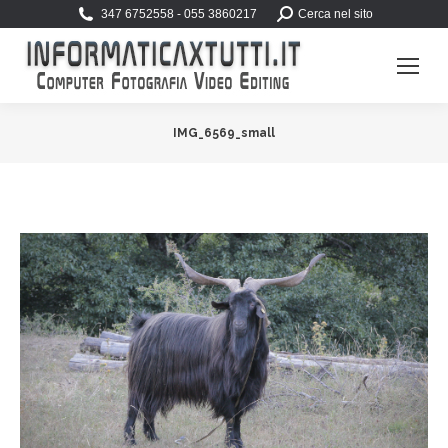
Search:
347 6752558 - 055 3860217
Cerca nel sito
IMG_6569_small
You are here: