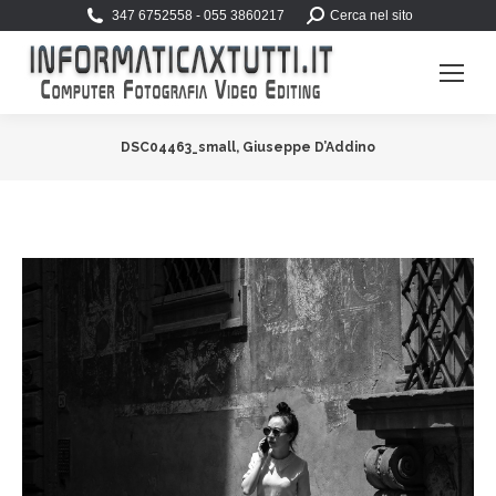
Search:
347 6752558 - 055 3860217
Cerca nel sito
DSC04463_small, Giuseppe D’Addino
You are here: