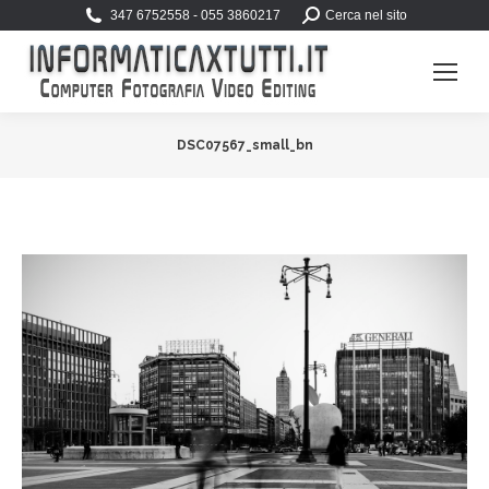
Search:
347 6752558 - 055 3860217
Cerca nel sito
DSC07567_small_bn
You are here: