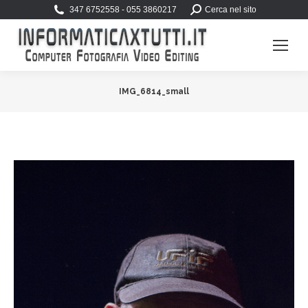
Search:
347 6752558 - 055 3860217
Cerca nel sito
IMG_6814_small
You are here: