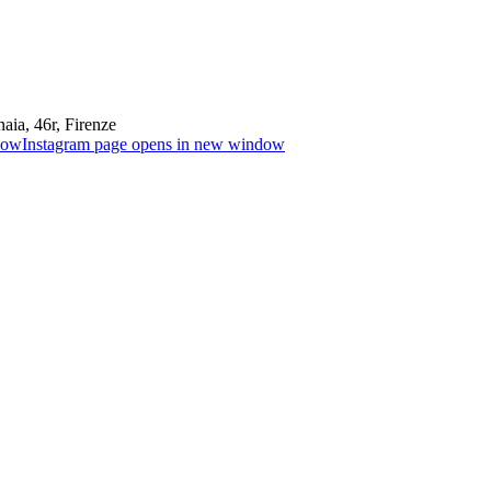
aia, 46r, Firenze
dow
Instagram page opens in new window