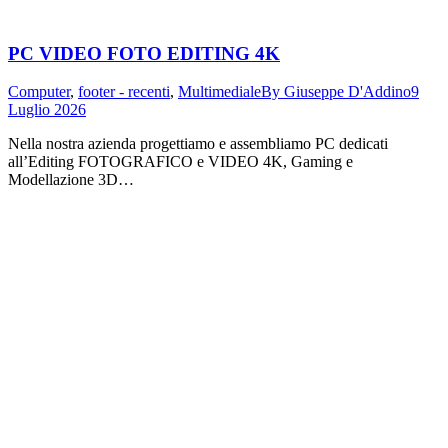
PC VIDEO FOTO EDITING 4K
Computer
,
footer - recenti
,
Multimediale
By
Giuseppe D'Addino
9
Luglio 2026
Nella nostra azienda progettiamo e assembliamo PC dedicati
all’Editing FOTOGRAFICO e VIDEO 4K, Gaming e
Modellazione 3D…