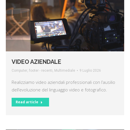
VIDEO AZIENDALE
Computer
,
footer - recenti
,
Multimediale
9 Luglio 2026
Realizziamo video aziendali professionali con l’ausilio
dell’evoluzione del linguaggio video e fotografico.
Read article