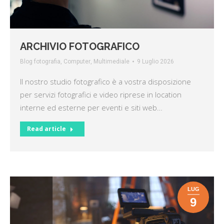
ARCHIVIO FOTOGRAFICO
Blog fotografia
,
Computer
,
Multimediale
9 Luglio 2026
Il nostro studio fotografico è a vostra disposizione
per servizi fotografici e video riprese in location
interne ed esterne per eventi e siti web…
Read article
LUG
9