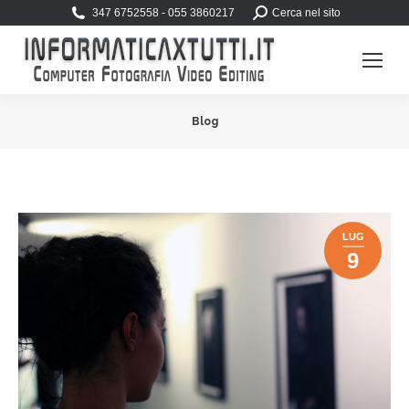
Search:
347 6752558 - 055 3860217
Cerca nel sito
Blog
You are here:
LUG
9