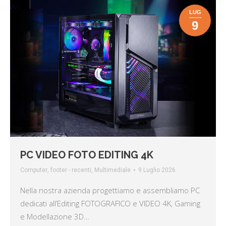
LUG
9
PC VIDEO FOTO EDITING 4K
Computer
,
footer - recenti
,
Multimediale
9 Luglio 2026
Nella nostra azienda progettiamo e assembliamo PC
dedicati all’Editing FOTOGRAFICO e VIDEO 4K, Gaming
e Modellazione 3D…